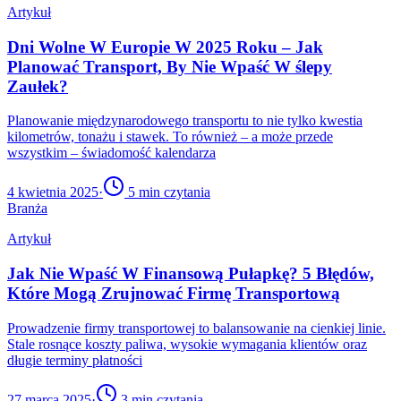
Artykuł
Dni Wolne W Europie W 2025 Roku – Jak
Planować Transport, By Nie Wpaść W ślepy
Zaułek?
Planowanie międzynarodowego transportu to nie tylko kwestia
kilometrów, tonażu i stawek. To również – a może przede
wszystkim – świadomość kalendarza
4 kwietnia 2025
·
5
min czytania
Branża
Artykuł
Jak Nie Wpaść W Finansową Pułapkę? 5 Błędów,
Które Mogą Zrujnować Firmę Transportową
Prowadzenie firmy transportowej to balansowanie na cienkiej linie.
Stale rosnące koszty paliwa, wysokie wymagania klientów oraz
długie terminy płatności
27 marca 2025
·
3
min czytania