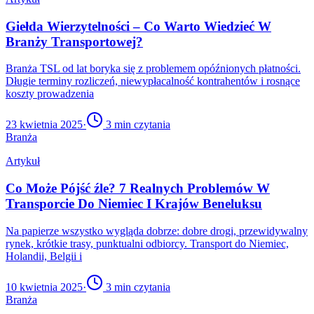
Giełda Wierzytelności – Co Warto Wiedzieć W
Branży Transportowej?
Branża TSL od lat boryka się z problemem opóźnionych płatności.
Długie terminy rozliczeń, niewypłacalność kontrahentów i rosnące
koszty prowadzenia
23 kwietnia 2025
·
3
min czytania
Branża
Artykuł
Co Może Pójść źle? 7 Realnych Problemów W
Transporcie Do Niemiec I Krajów Beneluksu
Na papierze wszystko wygląda dobrze: dobre drogi, przewidywalny
rynek, krótkie trasy, punktualni odbiorcy. Transport do Niemiec,
Holandii, Belgii i
10 kwietnia 2025
·
3
min czytania
Branża