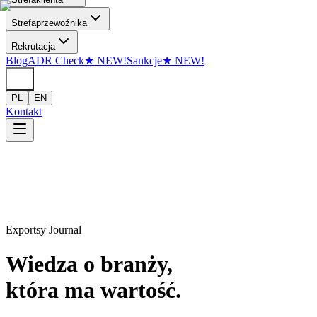
Przejdź do treści
Strefa
przewoźnika
Rekrutacja
Blog
ADR Check
★
NEW!
Sankcje
★
NEW!
PL
EN
Kontakt
Exportsy Journal
Wiedza o branży,
która ma wartość.