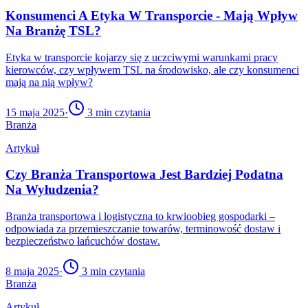
Konsumenci A Etyka W Transporcie - Mają Wpływ
Na Branżę TSL?
Etyka w transporcie kojarzy się z uczciwymi warunkami pracy
kierowców, czy wpływem TSL na środowisko, ale czy konsumenci
mają na nią wpływ?
15 maja 2025
·
3
min czytania
Branża
Artykuł
Czy Branża Transportowa Jest Bardziej Podatna
Na Wyłudzenia?
Branża transportowa i logistyczna to krwioobieg gospodarki –
odpowiada za przemieszczanie towarów, terminowość dostaw i
bezpieczeństwo łańcuchów dostaw.
8 maja 2025
·
3
min czytania
Branża
Artykuł