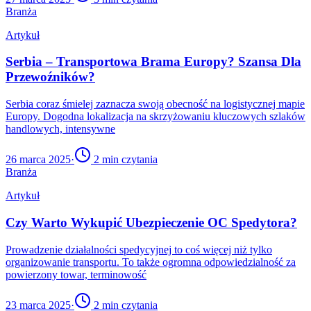
Branża
Artykuł
Serbia – Transportowa Brama Europy? Szansa Dla
Przewoźników?
Serbia coraz śmielej zaznacza swoją obecność na logistycznej mapie
Europy. Dogodna lokalizacja na skrzyżowaniu kluczowych szlaków
handlowych, intensywne
26 marca 2025
·
2
min czytania
Branża
Artykuł
Czy Warto Wykupić Ubezpieczenie OC Spedytora?
Prowadzenie działalności spedycyjnej to coś więcej niż tylko
organizowanie transportu. To także ogromna odpowiedzialność za
powierzony towar, terminowość
23 marca 2025
·
2
min czytania