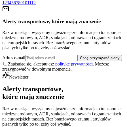
1
2
3
4
5
6
7
8
9
10
11
12
Alerty transportowe, które mają znaczenie
Raz w miesiącu wysyłamy najważniejsze informacje o transporcie
międzynarodowym, ADR, sankcjach, odprawach i ograniczeniach
na europejskich trasach. Bez branżowego szumu i artykułów
pisanych tylko po to, żeby coś wysłać.
Adres e-mail
Chcę otrzymywać alerty
Zapisując się, akceptujesz
politykę prywatności
. Możesz
zrezygnować w dowolnym momencie.
Newsletter
Alerty transportowe,
które mają znaczenie
Raz w miesiącu wysyłamy najważniejsze informacje o transporcie
międzynarodowym, ADR, sankcjach, odprawach i ograniczeniach
na europejskich trasach. Bez branżowego szumu i artykułów
pisanych tylko po to, żeby coś wysłać.