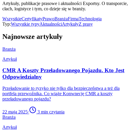
Artykuły, publikacje prasowe i aktualności Exportsy. O transporcie,
cłach, logistyce i tym, co dzieje się w branży.
Wszystkie
Certyfikaty
Prawo
Branża
Firma
Technologia
Typ:
Wszystkie typy
Aktualności
Artykuły
Z prasy
Najnowsze artykuły
Branża
Artykuł
CMR A Koszty Przeładowanego Pojazdu. Kto Jest
Odpowiedzialny
Przeładowanie to ryzyko nie tylko dla bezpieczeństwa a też dla
portfela przewoźnika. Co wiąże Konwnecję CMR a koszty
przeładowanego pojazdu?
22 maja 2025
·
3
min czytania
Branża
Artykuł