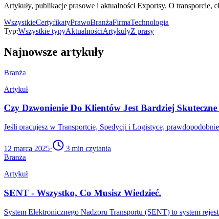
Artykuły, publikacje prasowe i aktualności Exportsy. O transporcie, cł
Wszystkie
Certyfikaty
Prawo
Branża
Firma
Technologia
Typ:
Wszystkie typy
Aktualności
Artykuły
Z prasy
Najnowsze artykuły
Branża
Artykuł
Czy Dzwonienie Do Klientów Jest Bardziej Skuteczn
Jeśli pracujesz w Transportcie, Spedycji i Logistyce, prawdopodobnie
12 marca 2025
·
3
min czytania
Branża
Artykuł
SENT - Wszystko, Co Musisz Wiedzieć.
System Elektronicznego Nadzoru Transportu (SENT) to system rejes