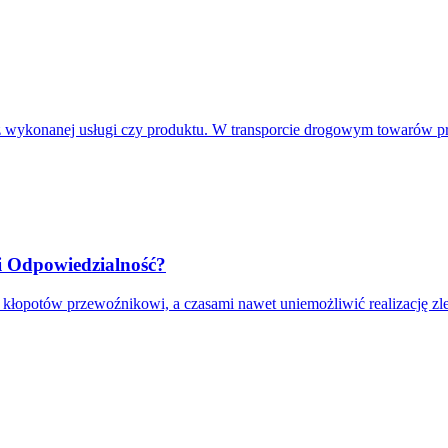
 z wykonanej usługi czy produktu. W transporcie drogowym towarów 
i Odpowiedzialność?
łopotów przewoźnikowi, a czasami nawet uniemożliwić realizację zle