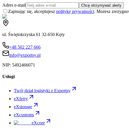
Adres e-mail
Chcę otrzymywać alerty
Zapisując się, akceptujesz
politykę prywatności
. Możesz zrezygn
ul. Świętokrzyska 61 32-650 Kęty
+48 502 227 666
info@exportsy.pl
NIP:
5492466071
Usługi
Twój dział logistyki z Exportsy
eXferry
eXstorage
eXcustoms
eXcore