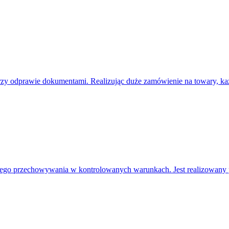
y odprawie dokumentami. Realizując duże zamówienie na towary, każ
łego przechowywania w kontrolowanych warunkach. Jest realizowany pr