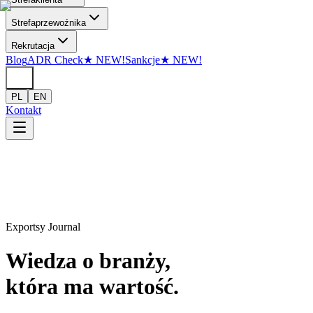
Przejdź do treści
Strefa
przewoźnika
Rekrutacja
Blog
ADR Check
★
NEW!
Sankcje
★
NEW!
PL
EN
Kontakt
Exportsy Journal
Wiedza o branży,
która ma wartość.