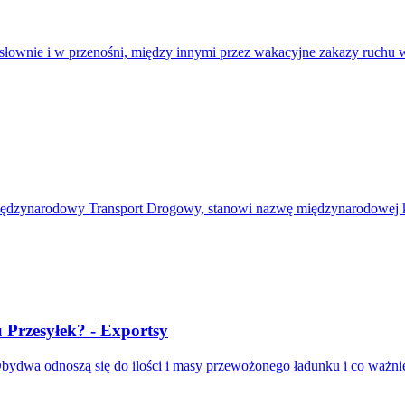
dosłownie i w przenośni, między innymi przez wakacyjne zakazy ruchu 
 - Międzynarodowy Transport Drogowy, stanowi nazwę międzynarodowej 
 Przesyłek? - Exportsy
bydwa odnoszą się do ilości i masy przewożonego ładunku i co ważnie