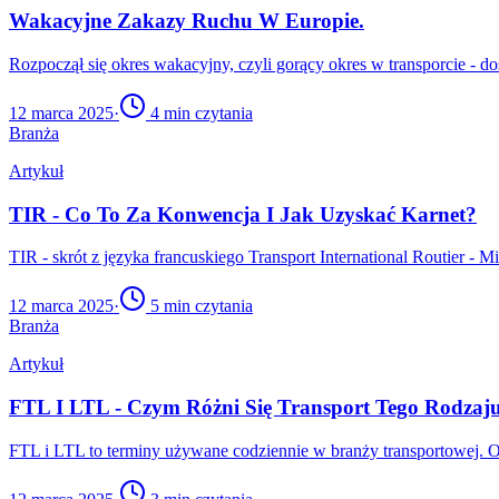
Wakacyjne Zakazy Ruchu W Europie.
Rozpoczął się okres wakacyjny, czyli gorący okres w transporcie - 
12 marca 2025
·
4
min czytania
Branża
Artykuł
TIR - Co To Za Konwencja I Jak Uzyskać Karnet?
TIR - skrót z języka francuskiego Transport International Routier
12 marca 2025
·
5
min czytania
Branża
Artykuł
FTL I LTL - Czym Różni Się Transport Tego Rodzaju
FTL i LTL to terminy używane codziennie w branży transportowej. O