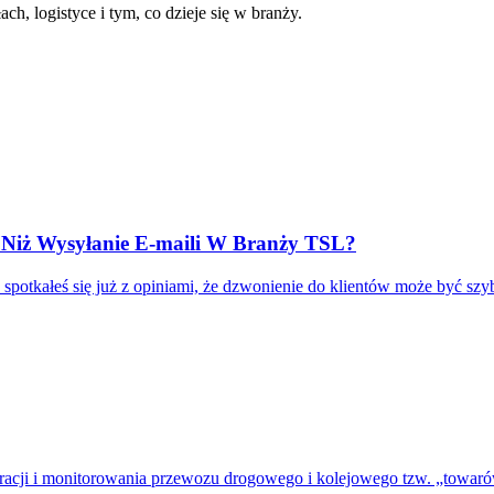
ach, logistyce i tym, co dzieje się w branży.
e Niż Wysyłanie E-maili W Branży TSL?
 spotkałeś się już z opiniami, że dzwonienie do klientów może być szyb
tracji i monitorowania przewozu drogowego i kolejowego tzw. „towar