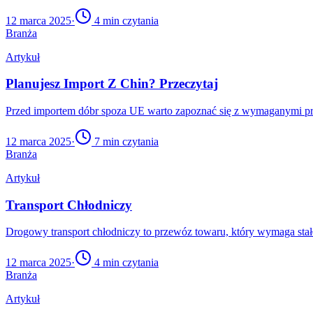
12 marca 2025
·
4
min czytania
Branża
Artykuł
Planujesz Import Z Chin? Przeczytaj
Przed importem dóbr spoza UE warto zapoznać się z wymaganymi prz
12 marca 2025
·
7
min czytania
Branża
Artykuł
Transport Chłodniczy
Drogowy transport chłodniczy to przewóz towaru, który wymaga sta
12 marca 2025
·
4
min czytania
Branża
Artykuł