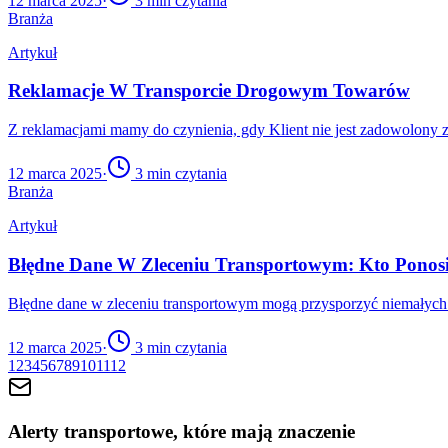
12 marca 2025
·
3
min czytania
Branża
Artykuł
Reklamacje W Transporcie Drogowym Towarów
Z reklamacjami mamy do czynienia, gdy Klient nie jest zadowolony
12 marca 2025
·
3
min czytania
Branża
Artykuł
Błędne Dane W Zleceniu Transportowym: Kto Ponos
Błędne dane w zleceniu transportowym mogą przysporzyć niemałych k
12 marca 2025
·
3
min czytania
1
2
3
4
5
6
7
8
9
10
11
12
Alerty transportowe, które mają znaczenie