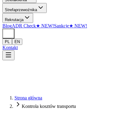
Przejdź do treści
Strefa
przewoźnika
Rekrutacja
Blog
ADR Check
★
NEW!
Sankcje
★
NEW!
PL
EN
Kontakt
Strona główna
Kontrola kosztów transportu