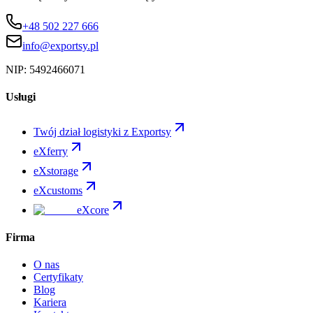
+48 502 227 666
info@exportsy.pl
NIP:
5492466071
Usługi
Twój dział logistyki z Exportsy
eXferry
eXstorage
eXcustoms
eXcore
Firma
O nas
Certyfikaty
Blog
Kariera