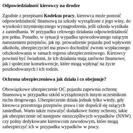
Odpowiedzialność kierowcy na drodze
Zgodnie z przepisami
Kodeksu pracy
, kierowca może ponosić
odpowiedzialność finansową za szkody wyrządzone z jego winy, do
wysokości trzymiesięcznego wynagrodzenia, jeśli szkoda wynikała
z zaniedbania. W przypadku celowego działania odpowiedzialność
jest pełna. Ponadto, w sytuacji wypadku spowodowanego rażącym
naruszeniem przepisów, jak np. prowadzenie pojazdu pod wpływem
alkoholu, ubezpieczyciel ma prawo dochodzić zwrotu wypłaconego
odszkodowania w ramach regresu ubezpieczeniowego. Kierowcy
powinni być świadomi, że ich działania mają zarówno finansowe,
jak i społeczne konsekwencje, które mogą wpłynąć na życie
poszkodowanych i ich rodzin.
Ochrona ubezpieczeniowa jak działa i co obejmuje?
Obowiązkowe ubezpieczenie OC pojazdu zapewnia ochronę
finansową w przypadku szkód wyrządzonych innym uczestnikom
ruchu drogowego. Ubezpieczenie działa jednak tylko wtedy, gdy
kierowca przestrzega przepisów prawa i nie dopuścił się rażących
zaniedbań. Warto także rozważyć dodatkowe formy ochrony, takie
jak ubezpieczenie od następstw nieszczęśliwych wypadków (NNW)
czy polisy dedykowane kierowcom zawodowym, które mogą
zabezpieczyć ich w przypadku wypadków w pracy.