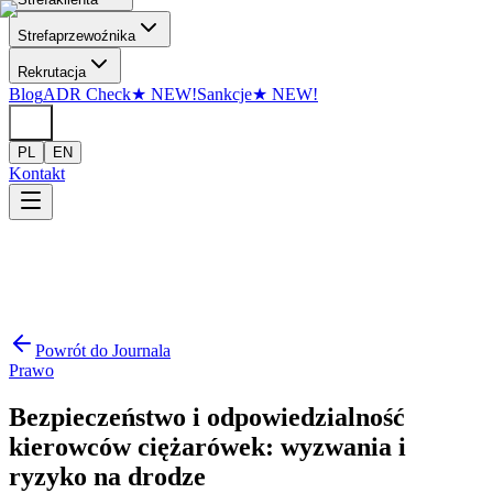
Przejdź do treści
Strefa
przewoźnika
Rekrutacja
Blog
ADR Check
★
NEW!
Sankcje
★
NEW!
PL
EN
Kontakt
Powrót do Journala
Prawo
Bezpieczeństwo i odpowiedzialność
kierowców ciężarówek: wyzwania i
ryzyko na drodze