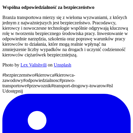
Wspólna odpowiedzialność za bezpieczeństwo
Branża transportowa mierzy się z wieloma wyzwaniami, z których
jednym z najważniejszych jest bezpieczeństwo. Pracodawcy,
kierowcy i nowoczesne technologie wspólnie odgrywają kluczową
rolę w tworzeniu bezpiecznego środowiska pracy. Inwestowanie w
odpowiednie narzędzia, szkolenia oraz poprawę warunków pracy
kierowców to działania, które mogą realnie wpłynąć na
zmniejszenie liczby wypadków na drogach i uczynić codzienność
kierowców ciężarówek bezpieczniejszą.
Photo by
Lex Valishvili
on
Unsplash
#
bezpieczenstwo
#
kierowca
#
kierowca-
zawodowy
#
odpowiedzialnosc
#
prawo-
transportowe
#
przewoznik
#
transport-drogowy-towarow
#
tsl
Udostępnij