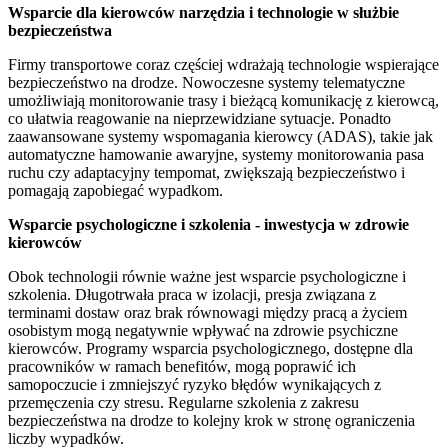
Wsparcie dla kierowców narzędzia i technologie w służbie
bezpieczeństwa
Firmy transportowe coraz częściej wdrażają technologie wspierające
bezpieczeństwo na drodze. Nowoczesne systemy telematyczne
umożliwiają monitorowanie trasy i bieżącą komunikację z kierowcą,
co ułatwia reagowanie na nieprzewidziane sytuacje. Ponadto
zaawansowane systemy wspomagania kierowcy (ADAS), takie jak
automatyczne hamowanie awaryjne, systemy monitorowania pasa
ruchu czy adaptacyjny tempomat, zwiększają bezpieczeństwo i
pomagają zapobiegać wypadkom.
Wsparcie psychologiczne i szkolenia - inwestycja w zdrowie
kierowców
Obok technologii równie ważne jest wsparcie psychologiczne i
szkolenia. Długotrwała praca w izolacji, presja związana z
terminami dostaw oraz brak równowagi między pracą a życiem
osobistym mogą negatywnie wpływać na zdrowie psychiczne
kierowców. Programy wsparcia psychologicznego, dostępne dla
pracowników w ramach benefitów, mogą poprawić ich
samopoczucie i zmniejszyć ryzyko błędów wynikających z
przemęczenia czy stresu. Regularne szkolenia z zakresu
bezpieczeństwa na drodze to kolejny krok w stronę ograniczenia
liczby wypadków.