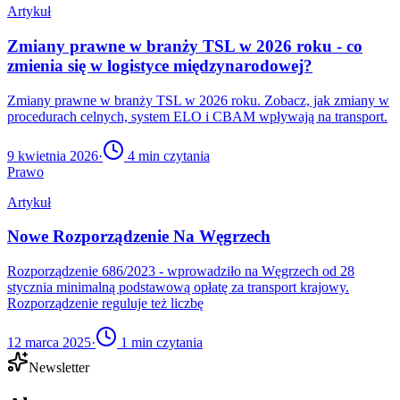
Artykuł
Zmiany prawne w branży TSL w 2026 roku - co
zmienia się w logistyce międzynarodowej?
Zmiany prawne w branży TSL w 2026 roku. Zobacz, jak zmiany w
procedurach celnych, system ELO i CBAM wpływają na transport.
9 kwietnia 2026
·
4
min czytania
Prawo
Artykuł
Nowe Rozporządzenie Na Węgrzech
Rozporządzenie 686/2023 - wprowadziło na Węgrzech od 28
stycznia minimalną podstawową opłatę za transport krajowy.
Rozporządzenie reguluje też liczbę
12 marca 2025
·
1
min czytania
Newsletter