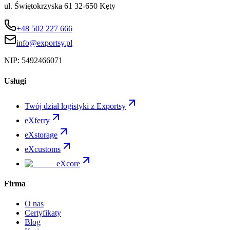
ul. Świętokrzyska 61 32-650 Kęty
+48 502 227 666
info@exportsy.pl
NIP:
5492466071
Usługi
Twój dział logistyki z Exportsy
eXferry
eXstorage
eXcustoms
eXcore
Firma
O nas
Certyfikaty
Blog