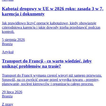
Kabotaż drogowy w UE w 2026 roku: zasada 3 w 7,
karencja i dokumenty
Jak prawidłowo liczyć operacje kabotażowe, kiedy obowiązuje
czterodniowa karencja i jakie dowody trzeba przedstawić podczas
kontroli.
5 sierpnia 2026
Branża
Artykuł
Transport do Francji - co warto wiedzieć, żeby
uniknąć problemów na trasie?
Transport do Francji wymaga czegoś więcej niż samego przewozu.
Sprawdź, na co zwrócić uwagę przed wysyłką towaru - przepisy,
planowanie, noclegi kierowców i organizacja całego procesu.
29 lipca 2026
Branża
Z prasy