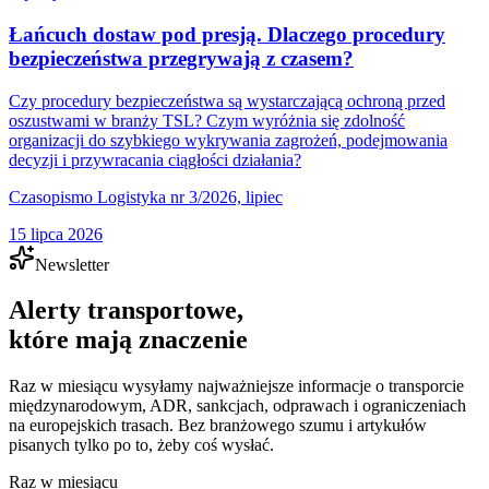
Łańcuch dostaw pod presją. Dlaczego procedury
bezpieczeństwa przegrywają z czasem?
Czy procedury bezpieczeństwa są wystarczającą ochroną przed
oszustwami w branży TSL? Czym wyróżnia się zdolność
organizacji do szybkiego wykrywania zagrożeń, podejmowania
decyzji i przywracania ciągłości działania?
Czasopismo Logistyka nr 3/2026, lipiec
15 lipca 2026
Newsletter
Alerty transportowe,
które mają znaczenie
Raz w miesiącu wysyłamy najważniejsze informacje o transporcie
międzynarodowym, ADR, sankcjach, odprawach i ograniczeniach
na europejskich trasach. Bez branżowego szumu i artykułów
pisanych tylko po to, żeby coś wysłać.
Raz w miesiącu