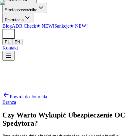
Przejdź do treści
Strefa
przewoźnika
Rekrutacja
Blog
ADR Check
★
NEW!
Sankcje
★
NEW!
PL
EN
Kontakt
Powrót do Journala
Branża
Czy Warto Wykupić Ubezpieczenie OC
Spedytora?