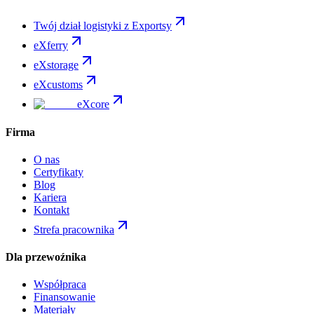
Twój dział logistyki z Exportsy
eXferry
eXstorage
eXcustoms
eXcore
Firma
O nas
Certyfikaty
Blog
Kariera
Kontakt
Strefa pracownika
Dla przewoźnika
Współpraca
Finansowanie
Materiały