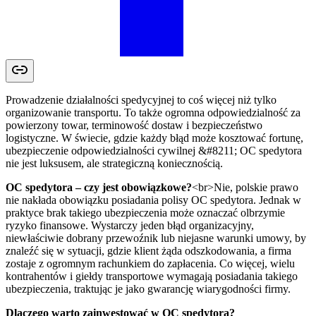
Prowadzenie działalności spedycyjnej to coś więcej niż tylko
organizowanie transportu. To także ogromna odpowiedzialność za
powierzony towar, terminowość dostaw i bezpieczeństwo
logistyczne. W świecie, gdzie każdy błąd może kosztować fortunę,
ubezpieczenie odpowiedzialności cywilnej &#8211; OC spedytora
nie jest luksusem, ale strategiczną koniecznością.
OC spedytora – czy jest obowiązkowe?
<br>Nie, polskie prawo
nie nakłada obowiązku posiadania polisy OC spedytora. Jednak w
praktyce brak takiego ubezpieczenia może oznaczać olbrzymie
ryzyko finansowe. Wystarczy jeden błąd organizacyjny,
niewłaściwie dobrany przewoźnik lub niejasne warunki umowy, by
znaleźć się w sytuacji, gdzie klient żąda odszkodowania, a firma
zostaje z ogromnym rachunkiem do zapłacenia. Co więcej, wielu
kontrahentów i giełdy transportowe wymagają posiadania takiego
ubezpieczenia, traktując je jako gwarancję wiarygodności firmy.
Dlaczego warto zainwestować w OC spedytora?