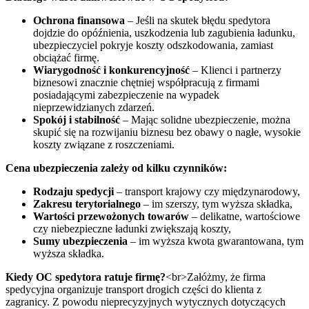
Ochrona finansowa
– Jeśli na skutek błędu spedytora
dojdzie do opóźnienia, uszkodzenia lub zagubienia ładunku,
ubezpieczyciel pokryje koszty odszkodowania, zamiast
obciążać firmę.
Wiarygodność i konkurencyjność
– Klienci i partnerzy
biznesowi znacznie chętniej współpracują z firmami
posiadającymi zabezpieczenie na wypadek
nieprzewidzianych zdarzeń.
Spokój i stabilność
– Mając solidne ubezpieczenie, można
skupić się na rozwijaniu biznesu bez obawy o nagłe, wysokie
koszty związane z roszczeniami.
Cena ubezpieczenia zależy od kilku czynników:
Rodzaju spedycji
– transport krajowy czy międzynarodowy,
Zakresu terytorialnego
– im szerszy, tym wyższa składka,
Wartości przewożonych towarów
– delikatne, wartościowe
czy niebezpieczne ładunki zwiększają koszty,
Sumy ubezpieczenia
– im wyższa kwota gwarantowana, tym
wyższa składka.
Kiedy OC spedytora ratuje firmę?
<br>Załóżmy, że firma
spedycyjna organizuje transport drogich części do klienta z
zagranicy. Z powodu nieprecyzyjnych wytycznych dotyczących