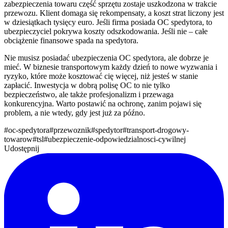
zabezpieczenia towaru część sprzętu zostaje uszkodzona w trakcie
przewozu. Klient domaga się rekompensaty, a koszt strat liczony jest
w dziesiątkach tysięcy euro. Jeśli firma posiada OC spedytora, to
ubezpieczyciel pokrywa koszty odszkodowania. Jeśli nie – całe
obciążenie finansowe spada na spedytora.
Nie musisz posiadać ubezpieczenia OC spedytora, ale dobrze je
mieć. W biznesie transportowym każdy dzień to nowe wyzwania i
ryzyko, które może kosztować cię więcej, niż jesteś w stanie
zapłacić. Inwestycja w dobrą polisę OC to nie tylko
bezpieczeństwo, ale także profesjonalizm i przewaga
konkurencyjna. Warto postawić na ochronę, zanim pojawi się
problem, a nie wtedy, gdy jest już za późno.
#
oc-spedytora
#
przewoznik
#
spedytor
#
transport-drogowy-
towarow
#
tsl
#
ubezpieczenie-odpowiedzialnosci-cywilnej
Udostępnij