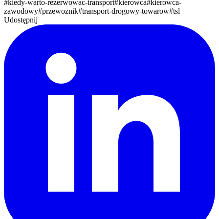
#
kiedy-warto-rezerwowac-transport
#
kierowca
#
kierowca-
zawodowy
#
przewoznik
#
transport-drogowy-towarow
#
tsl
Udostępnij