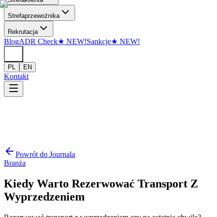
Przejdź do treści
Strefa
przewoźnika
Rekrutacja
Blog
ADR Check
★
NEW!
Sankcje
★
NEW!
PL
EN
Kontakt
Powrót do Journala
Branża
Kiedy Warto Rezerwować Transport Z
Wyprzedzeniem