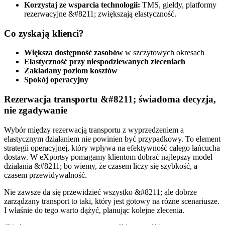
Korzystaj ze wsparcia technologii:
TMS, giełdy, platformy
rezerwacyjne &#8211; zwiększają elastyczność.
Co zyskają klienci?
Większa dostępność zasobów
w szczytowych okresach
Elastyczność przy niespodziewanych zleceniach
Zakładany poziom kosztów
Spokój operacyjny
Rezerwacja transportu &#8211; świadoma decyzja,
nie zgadywanie
Wybór między rezerwacją transportu z wyprzedzeniem a
elastycznym działaniem nie powinien być przypadkowy. To element
strategii operacyjnej, który wpływa na efektywność całego łańcucha
dostaw. W eXportsy pomagamy klientom dobrać najlepszy model
działania &#8211; bo wiemy, że czasem liczy się szybkość, a
czasem przewidywalność.
Nie zawsze da się przewidzieć wszystko &#8211; ale dobrze
zarządzany transport to taki, który jest gotowy na różne scenariusze.
I właśnie do tego warto dążyć, planując kolejne zlecenia.