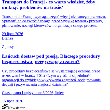
Transport do Francji - co warto wiedzieć, żeby
uniknąć problemów na trasie?
Transport do Francji wymaga czegoś więcej niż samego przewozu.
Sprawdź, na co zwrócić uwagę przed wysyłką towaru - przepisy,
planowanie, noclegi kierowców i organizacja całego procesu.
29 lipca 2026
Branża
Z prasy
Łańcuch dostaw pod presją. Dlaczego procedury
bezpieczeństwa przegrywają z czasem?
Czy procedury bezpieczeństwa są wystarczającą ochroną przed
oszustwami w branży TSL? Czym wyróżnia się zdolność
organizacji do szybkiego wykrywania zagrożeń, podejmowania
decyzji i przywracania ciągłości działania?
Czasopismo Logistyka nr 3/2026, lipiec
15 lipca 2026
Newsletter