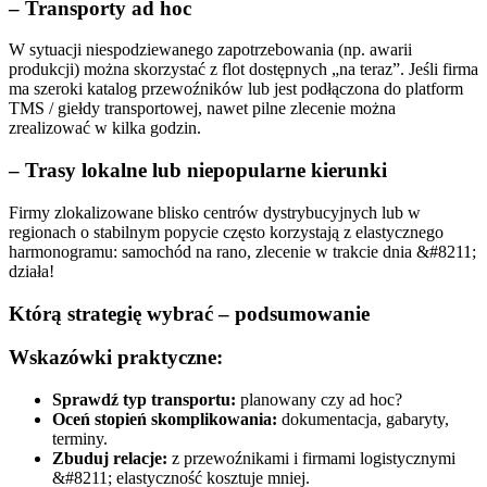
– Transporty ad hoc
W sytuacji niespodziewanego zapotrzebowania (np. awarii
produkcji) można skorzystać z flot dostępnych „na teraz”. Jeśli firma
ma szeroki katalog przewoźników lub jest podłączona do platform
TMS / giełdy transportowej, nawet pilne zlecenie można
zrealizować w kilka godzin.
– Trasy lokalne lub niepopularne kierunki
Firmy zlokalizowane blisko centrów dystrybucyjnych lub w
regionach o stabilnym popycie często korzystają z elastycznego
harmonogramu: samochód na rano, zlecenie w trakcie dnia &#8211;
działa!
Którą strategię wybrać – podsumowanie
Wskazówki praktyczne:
Sprawdź typ transportu:
planowany czy ad hoc?
Oceń stopień skomplikowania:
dokumentacja, gabaryty,
terminy.
Zbuduj relacje:
z przewoźnikami i firmami logistycznymi
&#8211; elastyczność kosztuje mniej.