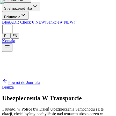
Przejdź do treści
Strefa
przewoźnika
Rekrutacja
Blog
ADR Check
★
NEW!
Sankcje
★
NEW!
PL
EN
Kontakt
Powrót do Journala
Branża
Ubezpieczenia W Transporcie
1 lutego, w Polsce był Dzień Ubezpieczenia Samochodu i z tej
okazji, chcielibyśmy pochylić się nad tematem ubezpieczeń w