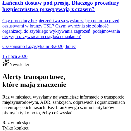
Łańcuch dostaw pod presją. Dlaczego procedury
bezpieczeństwa przegrywają z czasem?
Czy procedury bezpieczeństwa są wystarczającą ochroną przed
oszustwami w branży TSL? Czym wyróżnia się zdolność
organizacji do szybkiego wykrywania zagrożeń, podejmowania
decyzji i przywracania ciągłości działania?
Czasopismo Logistyka nr 3/2026, lipiec
15 lipca 2026
Newsletter
Alerty transportowe,
które mają znaczenie
Raz w miesiącu wysyłamy najważniejsze informacje o transporcie
międzynarodowym, ADR, sankcjach, odprawach i ograniczeniach
na europejskich trasach. Bez branżowego szumu i artykułów
pisanych tylko po to, żeby coś wysłać.
Raz w miesiącu
Tylko konkret