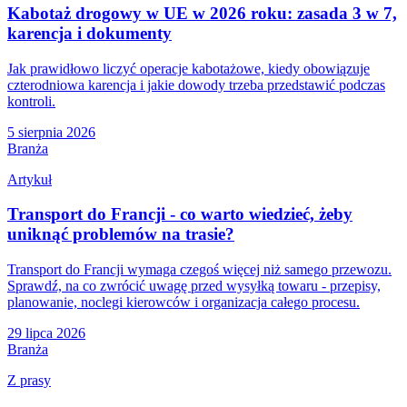
Kabotaż drogowy w UE w 2026 roku: zasada 3 w 7,
karencja i dokumenty
Jak prawidłowo liczyć operacje kabotażowe, kiedy obowiązuje
czterodniowa karencja i jakie dowody trzeba przedstawić podczas
kontroli.
5 sierpnia 2026
Branża
Artykuł
Transport do Francji - co warto wiedzieć, żeby
uniknąć problemów na trasie?
Transport do Francji wymaga czegoś więcej niż samego przewozu.
Sprawdź, na co zwrócić uwagę przed wysyłką towaru - przepisy,
planowanie, noclegi kierowców i organizacja całego procesu.
29 lipca 2026
Branża
Z prasy