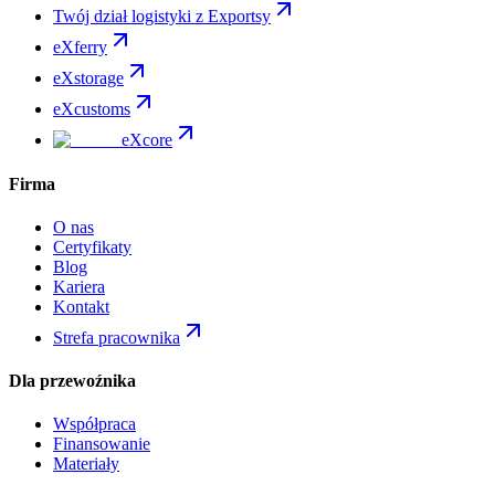
Twój dział logistyki z Exportsy
eXferry
eXstorage
eXcustoms
eXcore
Firma
O nas
Certyfikaty
Blog
Kariera
Kontakt
Strefa pracownika
Dla przewoźnika
Współpraca
Finansowanie
Materiały