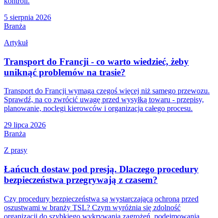
kontroli.
5 sierpnia 2026
Branża
Artykuł
Transport do Francji - co warto wiedzieć, żeby
uniknąć problemów na trasie?
Transport do Francji wymaga czegoś więcej niż samego przewozu.
Sprawdź, na co zwrócić uwagę przed wysyłką towaru - przepisy,
planowanie, noclegi kierowców i organizacja całego procesu.
29 lipca 2026
Branża
Z prasy
Łańcuch dostaw pod presją. Dlaczego procedury
bezpieczeństwa przegrywają z czasem?
Czy procedury bezpieczeństwa są wystarczającą ochroną przed
oszustwami w branży TSL? Czym wyróżnia się zdolność
organizacji do szybkiego wykrywania zagrożeń, podejmowania