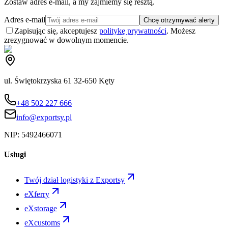
Zostaw adres e-mail, a my zajmiemy się resztą.
Adres e-mail
Chcę otrzymywać alerty
Zapisując się, akceptujesz
politykę prywatności
. Możesz
zrezygnować w dowolnym momencie.
ul. Świętokrzyska 61 32-650 Kęty
+48 502 227 666
info@exportsy.pl
NIP:
5492466071
Usługi
Twój dział logistyki z Exportsy
eXferry
eXstorage
eXcustoms