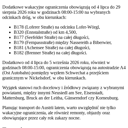
Dodatkowe wakacyjne ograniczenia obowiązują od 4 lipca do 29
sierpnia 2026 roku w godzinach 08:00-15:00 na wybranych
odcinkach dróg, w obu kierunkach:
B178 (Loferer Straße) na odcinku Lofer-Wörgl,
B320 (Ennstalstraße) od km 4,500,
B177 (Seefelder Straße) na całej długości,
B179 (Fernpassstraße) między Nassereith a Biberwier,
B181 (Achensee Straße) na całej długości,
B182 (Brenner Straße) na całej długości.
Dodatkowo od 4 lipca do 5 września 2026 roku, również w
godzinach 08:00-15:00, ograniczenia obowiązują na autostradzie A4
(Ost Autobahn) pomiędzy węzłem Schwechat a przejściem
granicznym w Nickelsdorf, w obu kierunkach.
Wyjątek stanowi ruch docelowy i źródłowy związany z wybranymi
powiatami, między innymi Neusiedl am See, Eisenstadt,
Mattersburg, Bruck an der Leitha, Gänserndorf czy Korneuburg.
Planując transport do Austrii latem, warto uwzględnić nie tylko
wakacyjne ograniczenia, ale również remonty, objazdy oraz
obowiązujące przez cały rok zakazy nocne.