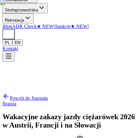
Przejdź do treści
Strefa
przewoźnika
Rekrutacja
Blog
ADR Check
★
NEW!
Sankcje
★
NEW!
PL
EN
Kontakt
Powrót do Journala
Branża
Wakacyjne zakazy jazdy ciężarówek 2026
w Austrii, Francji i na Słowacji