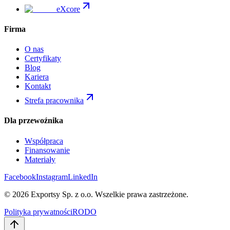
eXcore
Firma
O nas
Certyfikaty
Blog
Kariera
Kontakt
Strefa pracownika
Dla przewoźnika
Współpraca
Finansowanie
Materiały
Facebook
Instagram
LinkedIn
©
2026
Exportsy Sp. z o.o.
Wszelkie prawa zastrzeżone.
Polityka prywatności
RODO