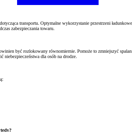
ii dotycząca transportu. Optymalne wykorzystanie przestrzeni ładunko
dczas zabezpieczania towaru.
owinien być rozlokowany równomiernie. Pomoże to zmniejszyć spalan
wić niebezpieczeństwa dla osób na drodze.
ą:
wtedy?