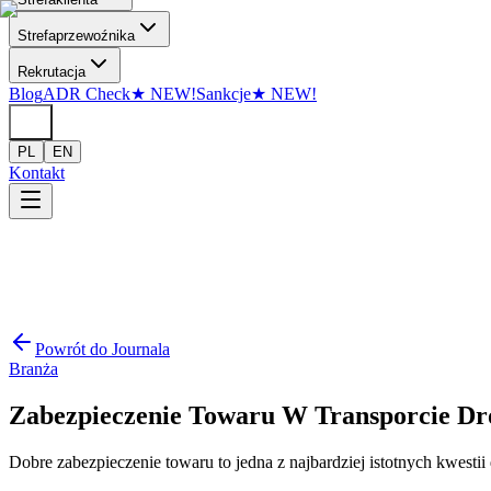
Przejdź do treści
Strefa
przewoźnika
Rekrutacja
Blog
ADR Check
★
NEW!
Sankcje
★
NEW!
PL
EN
Kontakt
Powrót do Journala
Branża
Zabezpieczenie Towaru W Transporcie D
Dobre zabezpieczenie towaru to jedna z najbardziej istotnych kwesti