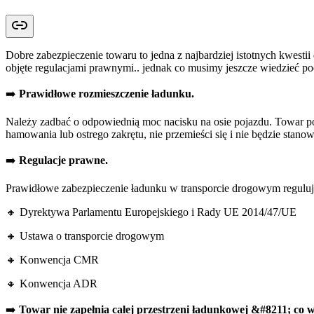
Dobre zabezpieczenie towaru to jedna z najbardziej istotnych kwest
objęte regulacjami prawnymi.. jednak co musimy jeszcze wiedzieć po
➡️
Prawidłowe rozmieszczenie ładunku.
Należy zadbać o odpowiednią moc nacisku na osie pojazdu. Towar p
hamowania lub ostrego zakrętu, nie przemieści się i nie będzie stano
➡️
Regulacje prawne.
Prawidłowe zabezpieczenie ładunku w transporcie drogowym reguluj
🔸 Dyrektywa Parlamentu Europejskiego i Rady UE 2014/47/UE
🔸 Ustawa o transporcie drogowym
🔸 Konwencja CMR
🔸 Konwencja ADR
➡️
Towar nie zapełnia całej przestrzeni ładunkowej &#8211; co 