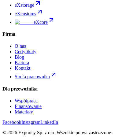
eXstorage
eXcustoms
eXcore
Firma
O nas
Certyfikaty
Blog
Kariera
Kontakt
Strefa pracownika
Dla przewoźnika
Współpraca
Finansowanie
Materiały
Facebook
Instagram
LinkedIn
©
2026
Exportsy Sp. z o.o.
Wszelkie prawa zastrzeżone.