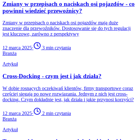
Zmiany w przepisach o naciskach osi pojazdów - co
powinni wiedzieć przewoźnicy?
Zmiany w przepisach o naciskach osi pojazdów mają duże
znaczenie dla przewoźników. Dostosowanie się do tych regulacji
jest kluczowe, zarówno z perspektywy
12 marca 2025
·
3
min czytania
Branża
Artykuł
Cross-Docking - czym jest i jak działa?
W dobie rosnących oczekiwań klientów, firmy transportowe coraz
częściej sięgają po nowe rozwiązania. Jednym z nich jest cross-
docking. Czym dokładnie jest, jak działa i jakie przynosi korzyści?
12 marca 2025
·
2
min czytania
Branża
Artykuł