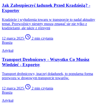
Jak Zabezpieczyć ładunek Przed Kradzieżą? -
Exportsy
Kradzieże i wyłudzenia towaru w transporcie to nadal aktualny
temat. Przewoźnicy niestety muszą zmagać się nie tylko z
kradzieżami, ale także z różnymi
12 marca 2025
·
2
min czytania
Branża
Artykuł
Transport Drobnicowy - Wszystko Co Musisz
Wiedzieć - Exportsy
Transport drobnicowy, inaczej doładunek, to popularna forma
przewozu w drogowym transporcie towarów.
12 marca 2025
·
2
min czytania
Branża
Artykuł