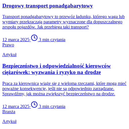
Drogowy transport ponadgabarytowy
Transport ponadgabarytowy to przewóz ładunku, którego waga lub
wymiary przekraczają parametry wyznaczone dla dopuszczalnego
zespołu pojazdów. Jak przebiega taki transport?
12 marca 2025
·
3
min czytania
Prawo
Artykuł
Bezpieczeństwo i odpowiedzialność kierowców
ciężarówek: wyzwania i ryzyko na drodze
Praca za kierownicą wiąże się z wieloma rzeczami, które mogą mieć
poważne konsekwencje, jeśli nie są odpowiednio zarządzane.
Sprawdźmy, jak można zwiększyć bezpieczeństwo na drodze.
12 marca 2025
·
3
min czytania
Branża
Artykuł