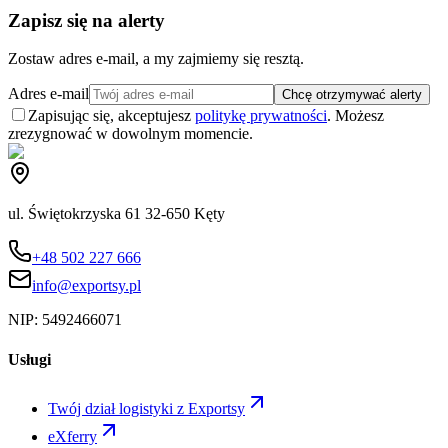
Zapisz się na alerty
Zostaw adres e-mail, a my zajmiemy się resztą.
Adres e-mail
Chcę otrzymywać alerty
Zapisując się, akceptujesz
politykę prywatności
. Możesz
zrezygnować w dowolnym momencie.
ul. Świętokrzyska 61 32-650 Kęty
+48 502 227 666
info@exportsy.pl
NIP:
5492466071
Usługi
Twój dział logistyki z Exportsy
eXferry