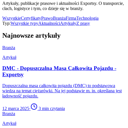
Artykuły, publikacje prasowe i aktualności Exportsy. O transporcie,
cłach, logistyce i tym, co dzieje się w branży.
Wszystkie
Certyfikaty
Prawo
Branża
Firma
Technologia
Typ:
Wszystkie typy
Aktualności
Artykuły
Z prasy
Najnowsze artykuły
Branża
Artykuł
DMC - Dopuszczalna Masa Całkowita Pojazdu -
Exportsy
Dopuszczalna masa całkowita pojazdu (DMC) to podstawowa
wiedza na temat ciężarówki. Na jej podstawie m. in. określana jest
ładowność pojazdu.
12 marca 2025
·
3
min czytania
Branża
Artykuł