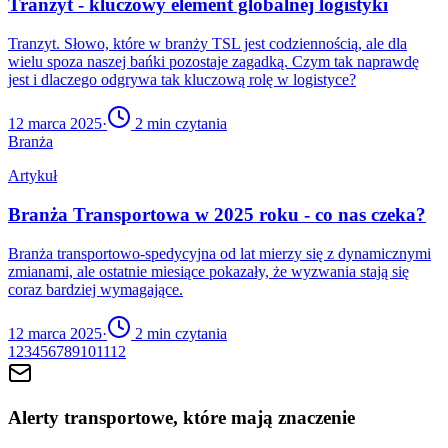
Tranzyt - kluczowy element globalnej logistyki
Tranzyt. Słowo, które w branży TSL jest codziennością, ale dla
wielu spoza naszej bańki pozostaje zagadką. Czym tak naprawdę
jest i dlaczego odgrywa tak kluczową rolę w logistyce?
12 marca 2025
·
2
min czytania
Branża
Artykuł
Branża Transportowa w 2025 roku - co nas czeka?
Branża transportowo-spedycyjna od lat mierzy się z dynamicznymi
zmianami, ale ostatnie miesiące pokazały, że wyzwania stają się
coraz bardziej wymagające.
12 marca 2025
·
2
min czytania
1
2
3
4
5
6
7
8
9
10
11
12
Alerty transportowe, które mają znaczenie