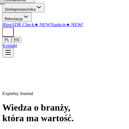
Przejdź do treści
Strefa
przewoźnika
Rekrutacja
Blog
ADR Check
★
NEW!
Sankcje
★
NEW!
PL
EN
Kontakt
Exportsy Journal
Wiedza o branży,
która ma wartość.