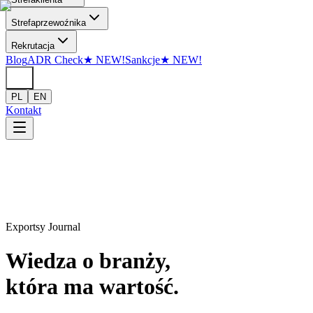
Przejdź do treści
Strefa
przewoźnika
Rekrutacja
Blog
ADR Check
★
NEW!
Sankcje
★
NEW!
PL
EN
Kontakt
Exportsy Journal
Wiedza o branży,
która ma wartość.