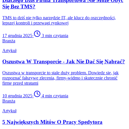
Dlaczego Dziś Firma Transportowa Nie Może Obyć
Się Bez TMS?
TMS to dziś nie tylko narzędzie IT, ale klucz do oszczędności,
lepszej kontroli i przewagi rynkowej
17 grudnia 2025
·
3
min czytania
Branża
Artykuł
Oszustwa W Transporcie - Jak Nie Dać Się Nabrać?
Oszustwa w transporcie to stale duży problem. Dowiedz się, jak
rozpoznać fałszywe zlecenia, firmy-widmo i skutecznie chronić
firmę przed stratami
10 grudnia 2025
·
4
min czytania
Branża
Artykuł
5 Największych Mitów O Pracy Spedytora