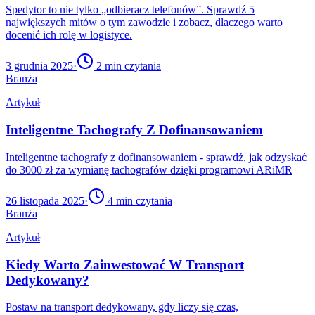
Spedytor to nie tylko „odbieracz telefonów”. Sprawdź 5
największych mitów o tym zawodzie i zobacz, dlaczego warto
docenić ich rolę w logistyce.
3 grudnia 2025
·
2
min czytania
Branża
Artykuł
Inteligentne Tachografy Z Dofinansowaniem
Inteligentne tachografy z dofinansowaniem - sprawdź, jak odzyskać
do 3000 zł za wymianę tachografów dzięki programowi ARiMR
26 listopada 2025
·
4
min czytania
Branża
Artykuł
Kiedy Warto Zainwestować W Transport
Dedykowany?
Postaw na transport dedykowany, gdy liczy się czas,