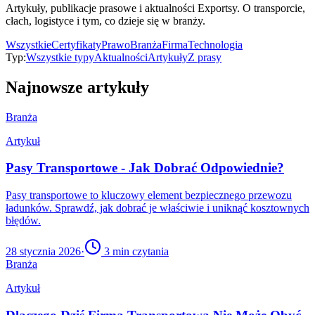
Artykuły, publikacje prasowe i aktualności Exportsy. O transporcie,
cłach, logistyce i tym, co dzieje się w branży.
Wszystkie
Certyfikaty
Prawo
Branża
Firma
Technologia
Typ:
Wszystkie typy
Aktualności
Artykuły
Z prasy
Najnowsze artykuły
Branża
Artykuł
Pasy Transportowe - Jak Dobrać Odpowiednie?
Pasy transportowe to kluczowy element bezpiecznego przewozu
ładunków. Sprawdź, jak dobrać je właściwie i uniknąć kosztownych
błędów.
28 stycznia 2026
·
3
min czytania
Branża
Artykuł