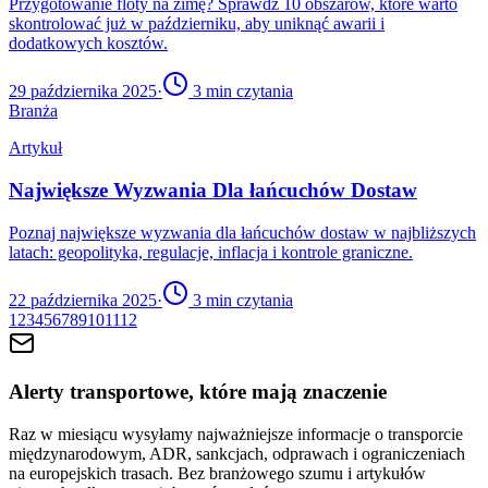
Przygotowanie floty na zimę? Sprawdź 10 obszarów, które warto
skontrolować już w październiku, aby uniknąć awarii i
dodatkowych kosztów.
29 października 2025
·
3
min czytania
Branża
Artykuł
Największe Wyzwania Dla łańcuchów Dostaw
Poznaj największe wyzwania dla łańcuchów dostaw w najbliższych
latach: geopolityka, regulacje, inflacja i kontrole graniczne.
22 października 2025
·
3
min czytania
1
2
3
4
5
6
7
8
9
10
11
12
Alerty transportowe, które mają znaczenie
Raz w miesiącu wysyłamy najważniejsze informacje o transporcie
międzynarodowym, ADR, sankcjach, odprawach i ograniczeniach
na europejskich trasach. Bez branżowego szumu i artykułów