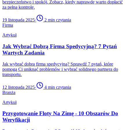
bezpieczeństwo i spokój. Zobacz, kiedy naprawdę warto dopłacić
za pełną kontrolę.
19 listopada 2025
·
2
min czytania
Firma
Artykuł
Jak Wybrać Dobrą Firma Spedycyjną? 7 Pytań
Wartych Zadania
Jak wybrać dobrą firma spedycyjną? Sprawdź 7 pytań, które
pomogą Ci uniknąć problemów i wybrać solidnego partnera do
transportu.
12 listopada 2025
·
4
min czytania
Branża
Artykuł
Przygotowanie Floty Na Zimę - 10 Obszarów Do
Weryfikacji