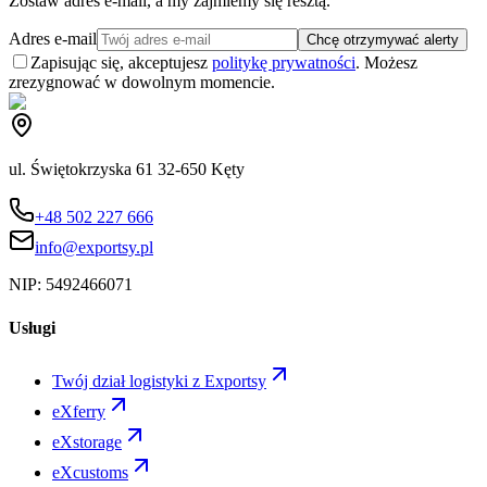
Zostaw adres e-mail, a my zajmiemy się resztą.
Adres e-mail
Chcę otrzymywać alerty
Zapisując się, akceptujesz
politykę prywatności
. Możesz
zrezygnować w dowolnym momencie.
ul. Świętokrzyska 61 32-650 Kęty
+48 502 227 666
info@exportsy.pl
NIP:
5492466071
Usługi
Twój dział logistyki z Exportsy
eXferry
eXstorage
eXcustoms